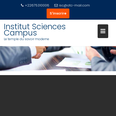
+22675310006
isc@otc-mail.com
S'inscrire
Skip
Institut Sciences
to
Campus
content
Le temple du savoir moderne